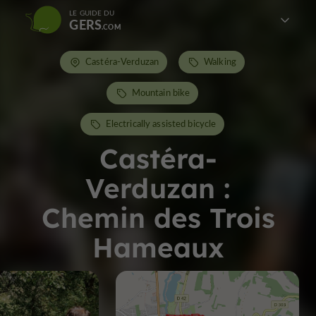
LE GUIDE DU
GERS
Castéra-Verduzan
Walking
Mountain bike
Electrically assisted bicycle
Castéra-
Verduzan :
Chemin des Trois
Hameaux