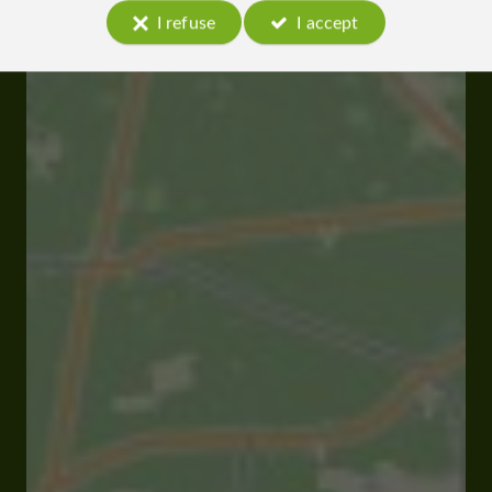
I refuse
I accept