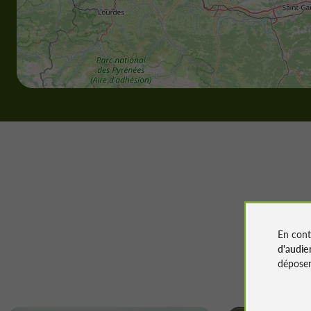
En cont
d'audie
déposen