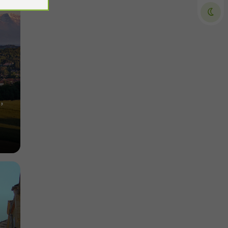
Villes, Villages et Bastides à Montesquiou
9,5 km
,