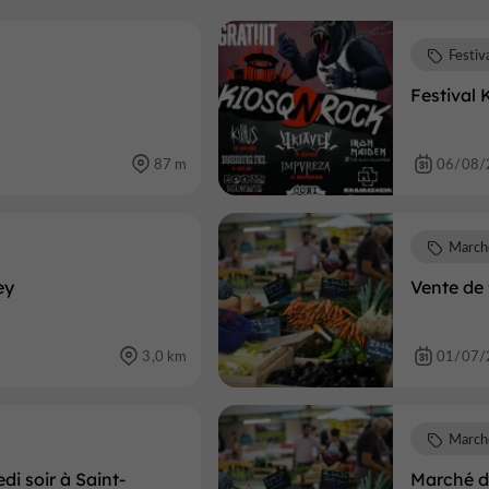
Festiv
Festival
87 m
06/08/
March
ey
Vente de 
3,0 km
01/07/
March
i soir à Saint-
Marché d