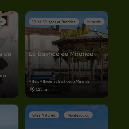
de
Villes, Villages et Bastides
Mirande
s de
La bastide de Mirande
ur du
Villes, Villages et Bastides à Mirande
123 m
Sites Naturels
Montesquiou