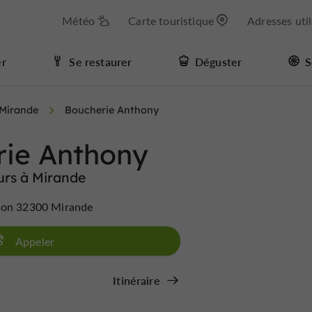
Météo
Carte touristique
Adresses uti
er
Se restaurer
Déguster
S
Mirande
Boucherie Anthony
rie Anthony
urs à Mirande
lson 32300 Mirande
Appeler
Itinéraire