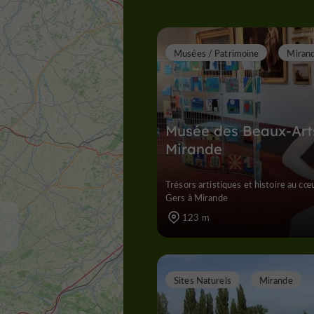
Musées / Patrimoine
Miran
Musée des Beaux-Art
Mirande
Trésors artistiques et histoire au cœ
Gers à Mirande
123 m
Sites Naturels
Mirande