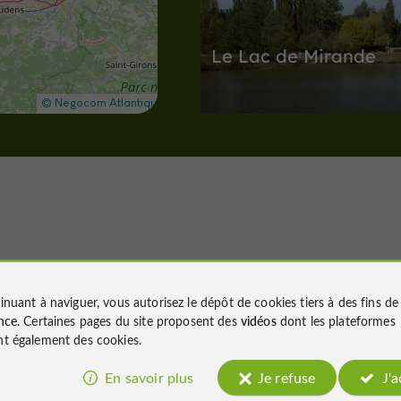
Le Lac de Mirande
Sites Naturels à Mirande
645 m
Sites Naturels
Labéjan
Nous avons testé
inuant à naviguer, vous autorisez le dépôt de cookies tiers à des fins d
pour vous
nce
. Certaines pages du site proposent des
vidéos
dont les plateformes
t également des cookies.
Le bois du Turc
En savoir plus
Je refuse
J'