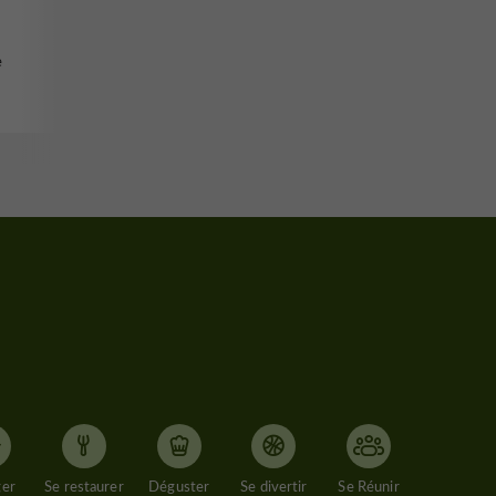
e
ger
Se restaurer
Déguster
Se divertir
Se Réunir