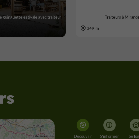
e guinguette estivale avec traiteur
Traiteurs à Mirand
349 m
rs
Découvrir
S'informer
Se lo