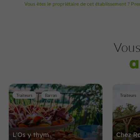
Vous êtes le propriétaire de cet établissement ? Pren
Vous
a
Traiteurs
Barran
Traiteurs
L'Os y thym
Chez R