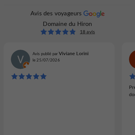
Avis des voyageurs
Domaine du Hiron
Terrasse
Télévision : oui
18 avis
Viviane Lorini
Avis publié par
le 25/07/2026
Pr
do