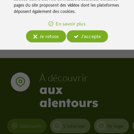
pages du site proposent des
vidéos
dont les plateformes
déposent également des cookies.
5,5 km - Lectoure
5,6 km 
En savoir plus
Je refuse
J'accepte
À découvrir
aux
alentours
Découvrir
S'informer
Se loger