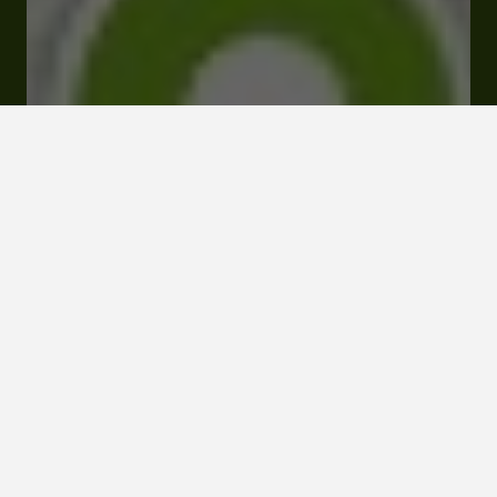
144 route de la Hillers 32700 Castéra-Lectourois
Tarifs et Réservations