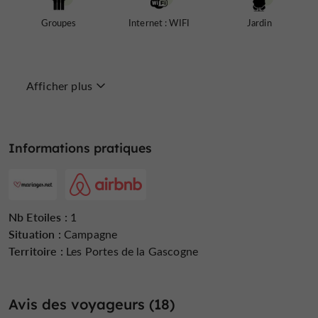
Groupes
Internet : WIFI
Jardin
Afficher plus
Lave Linge
Lave Vaisselle
Linge Fourni
Informations pratiques
Micro Onde
Ouvert 7 jour sur 7
Ouvert toute
l'année
Nb Etoiles :
1
Situation :
Campagne
Territoire :
Les Portes de la Gascogne
Parking
Salle de Séminaire
Salon de Jardin
Avis des voyageurs (18)