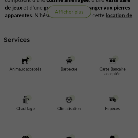
de jeux
grandiose salle à manger aux pierres
et d’une
Afficher plus
apparentes
location de
. N’hésitez plus à réserver cette
prestige
vacances en famille
pour des
ou un
événement organisé
au domaine du Hiron.
Services
Spa avec jacuzzi et vue panoramique sur les vallons
pour le printemps 2026...
Animaux acceptés
Barbecue
Carte Bancaire
acceptée
Chauffage
Climatisation
Espèces