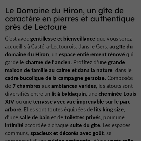
Le Domaine du Hiron, un gîte de
caractère en pierres et authentique
près de Lectoure
gentillesse et bienveillance
C’est avec
que vous serez
gîte du
accueillis à Castéra-Lectourois, dans le Gers, au
domaine du Hiron
espace entièrement rénové
, un
qui
charme de l’ancien
grande
garde le
. Profitez d’une
maison de famille au calme et dans la nature
, dans le
cadre bucolique de la campagne gersoise
. Composée
7 chambres
ambiances variées
de
aux
, les atouts sont
lit à baldaquin
cheminée Louis
diversifiés entre un
, une
XIV
terrasse avec vue imprenable sur le parc
ou une
arboré
lits king size
. Elles sont toutes équipées de
,
salle de bain
toilettes privés
d’une
et de
, pour une
intimité
suite du gîte
accordée à chaque
. Les espaces
spacieux et décorés avec goût
communs,
, se
cuisine aménagée
vaste salle
composent d’une
, d’une