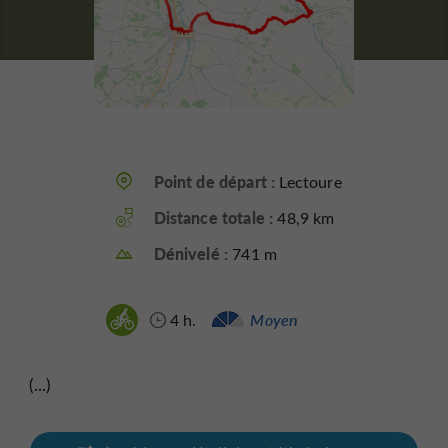
Point de départ :
Lectoure
Distance totale :
48,9 km
Dénivelé :
741 m
4 h.
Moyen
(...)