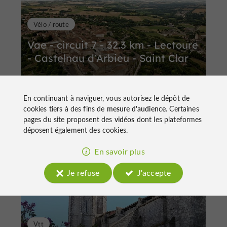
Vélo / route
Vae - circuit 7 - 32.3 km - Lectoure
- Castelnau d'Arbieu - Saint Clar
En continuant à naviguer, vous autorisez le dépôt de
cookies tiers à des fins de
mesure d'audience
. Certaines
pages du site proposent des
vidéos
dont les plateformes
32,3 km
Lectoure
déposent également des cookies.
En savoir plus
Je refuse
J'accepte
Vtt