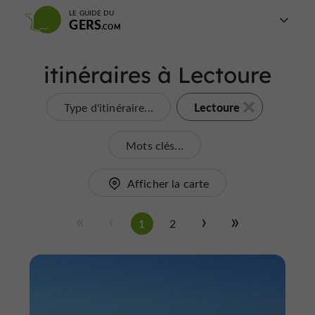
LE GUIDE DU
GERS
itinéraires à Lectoure
Lectoure
Type d'itinéraire...
Mots clés...
Afficher la carte
1
2