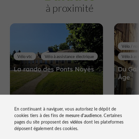
à proximité
Vélo / ro
Vélo vtc
Vélo à assistance électrique
Vélo à as
La rando des Ponts Noyés
Du Gal
Âge
49 m - Mirande
52 m -
En continuant à naviguer, vous autorisez le dépôt de
cookies tiers à des fins de
mesure d'audience
. Certaines
pages du site proposent des
vidéos
dont les plateformes
déposent également des cookies.