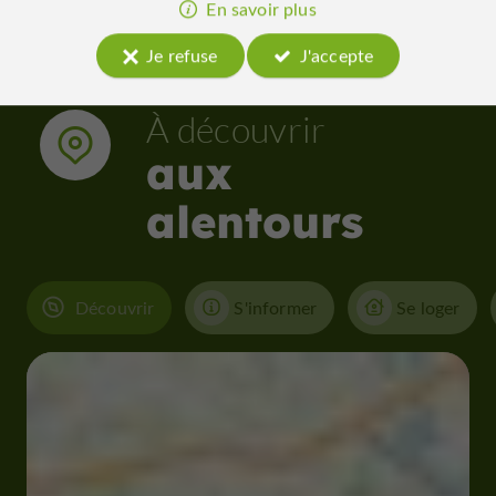
En savoir plus
Je refuse
J'accepte
À découvrir
aux
alentours
Découvrir
S'informer
Se loger