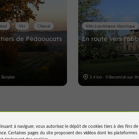
pied
Vtt
Cheval
Vélo à assistance électrique
ntiers de Pédaoucats
En route vers l'ab
- Betplan
3,4 km - Villecomtal-sur-A
inuant à naviguer, vous autorisez le dépôt de cookies tiers à des fins d
nce
. Certaines pages du site proposent des
vidéos
dont les plateformes
t également des cookies.