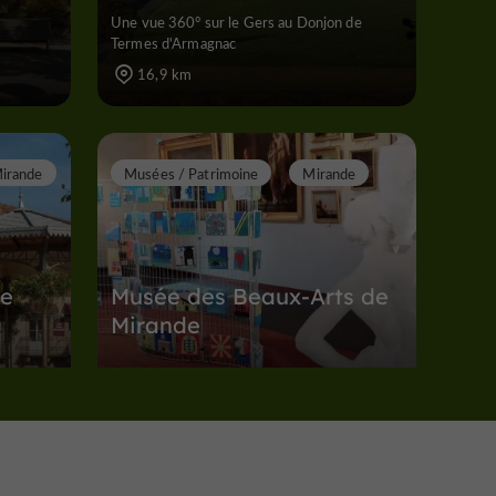
Une vue 360° sur le Gers au Donjon de
Termes d'Armagnac
16,9 km
irande
Musées / Patrimoine
Mirande
de
Musée des Beaux-Arts de
Mirande
Trésors artistiques et histoire au cœur du
Gers à Mirande
17,7 km