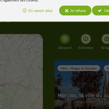
En savoir plus
Je refuse
J'
rs
Découvrir
S'informer
Se lo
Villes, Villages et Bastides
M
Marciac, la ville du ja