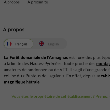
À propos
À proximité
À propos
Français
English
La Forêt domaniale de l’Armagnac
est l’une des plus typi
montag
à la limite des Hautes-Pyrénées. Toute proche des
amateurs de randonnée ou de VTT. Il s’agit d’une grande 
tabl
colline du «
Puntous de Laguian
». En effet, depuis sa
magnifique hêtraie
.
Vous êtes le propriétaire de cet établissement ? Prenez le