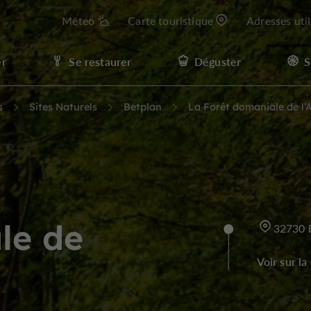
Météo
Carte touristique
Adresses uti
er
Se restaurer
Déguster
S
s
Sites Naturels
Betplan
La Forêt domaniale de l
le de
32730 
Voir sur la