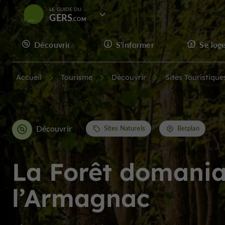
LE GUIDE DU
GERS
Découvrir
S'informer
Se log
Accueil
Tourisme
Découvrir
Sites Touristique
Découvrir
Sites Naturels
Betplan
La Forêt domania
l’Armagnac