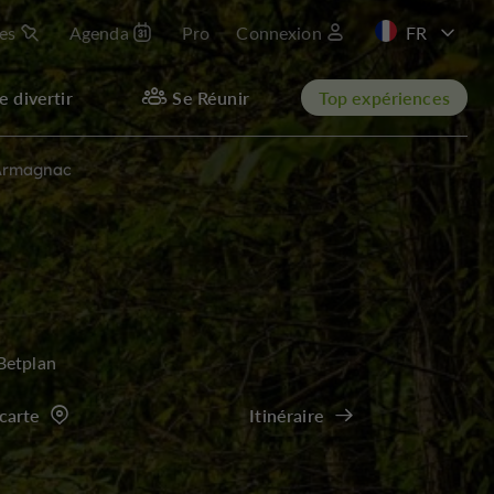
les
Agenda
Pro
Connexion
EN
e divertir
Se Réunir
Top expériences
’Armagnac
Betplan
 carte
Itinéraire