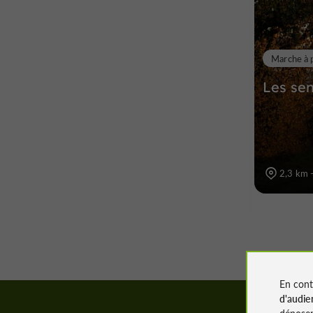
Marche à 
Les se
2,3 km 
En cont
d'audie
déposen