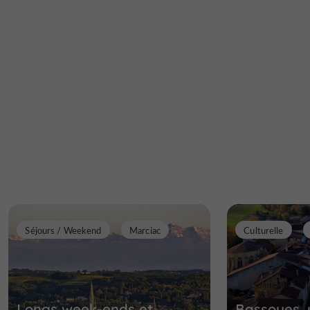
Séjours / Weekend
Marciac
Culturelle
Longs week-ends et
Bassoues,