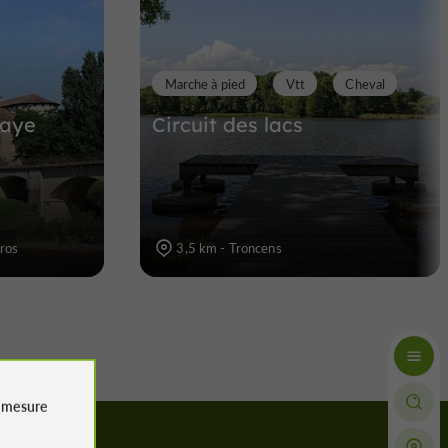
Marche à pied
Vtt
Cheval
baye
Circuit des lacs
rros
3,5 km - Troncens
e
mesure