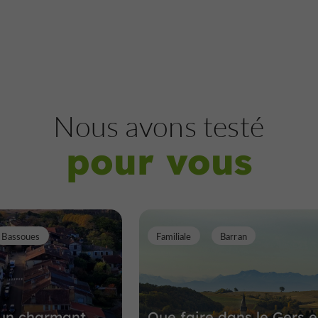
Sites Naturels
Mirande
Le Lac de Mirande
Nous avons testé
pour vous
Sites Naturels à Mirande
18,2 km
Bassoues
Familiale
Barran
 un charmant
Que faire dans le Gers 