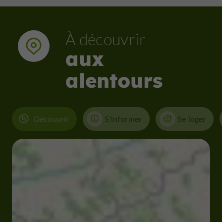
À découvrir
aux
alentours
Découvrir
S'informer
Se loger