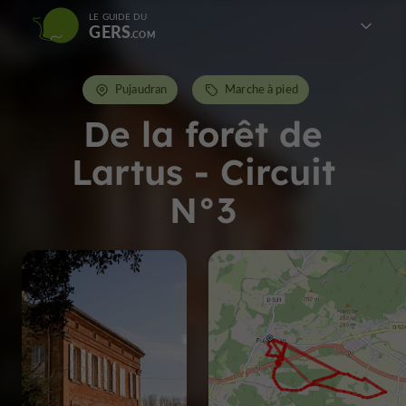
LE GUIDE DU
GERS
Pujaudran
Marche à pied
De la forêt de
Lartus - Circuit
N°3