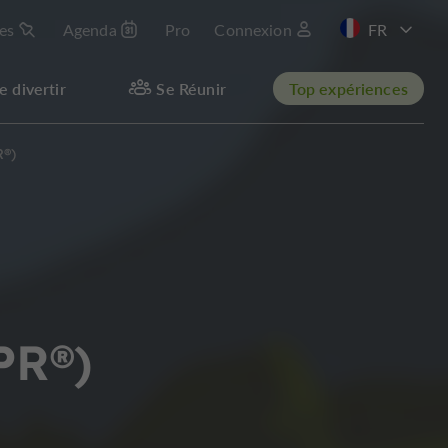
les
Agenda
Pro
Connexion
EN
e divertir
Se Réunir
Top expériences
R®)
PR®)