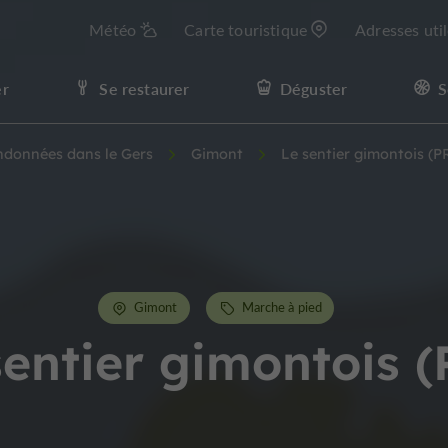
Météo
Carte touristique
Adresses uti
er
Se restaurer
Déguster
S
andonnées dans le Gers
Gimont
Le sentier gimontois (P
Gimont
Marche à pied
sentier gimontois (