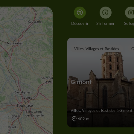
Découvrir
S'informer
Se lo
Villes, Villages et Bastides
G
Gimont
Villes, Villages et Bastides à Gimont
602 m