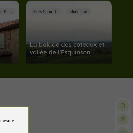
C
astelnau-Barbarens
Sites Naturels
Montamat
La balade des coteaux et
vallée de l’Esquinson
au-
Sites Naturels à Montamat
15,2 km
amatan
Sites Naturels
L'Isle-Jourdain
e
mesure