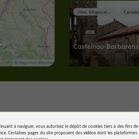
V
illes, Villages et Bastides
Castelnau-Barbarens
Villes, Villages et Bastides à Casteln
Barbarens
13,4 km
Villes, Villages et Bastides
S
Vous aimerez
inuant à naviguer, vous autorisez le dépôt de cookies tiers à des fins d
nce
. Certaines pages du site proposent des
vidéos
dont les plateformes
t également des cookies.