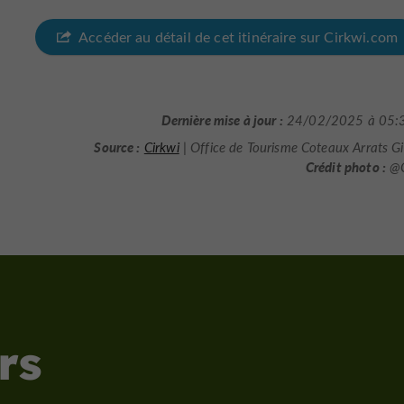
Accéder au détail de cet itinéraire sur Cirkwi.com
Dernière mise à jour :
24/02/2025 à 05:
Source :
Cirkwi
| Office de Tourisme Coteaux Arrats 
Crédit photo :
@C
rs