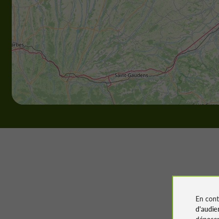
En cont
d'audie
déposen