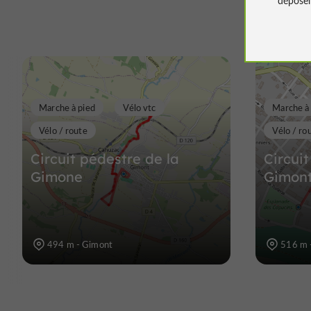
Marche à pied
Vélo vtc
Marche à
Vélo / route
Vélo / ro
Circuit pédestre de la
Circui
Gimone
Gimont
494 m - Gimont
516 m 