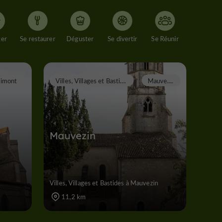
ger
Se restaurer
Déguster
Se divertir
Se Réunir
V
illes, Villages et Bastides
M
auvezin
imont
Mauvezin
Villes, Villages et Bastides à Mauvezin
11,2 km