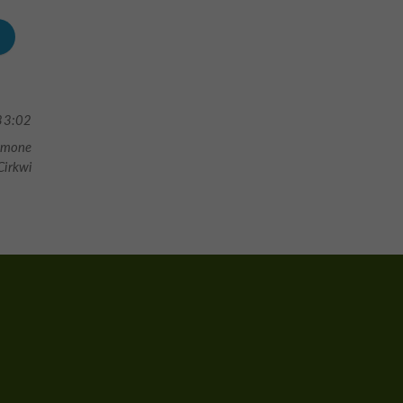
33:02
Gimone
irkwi