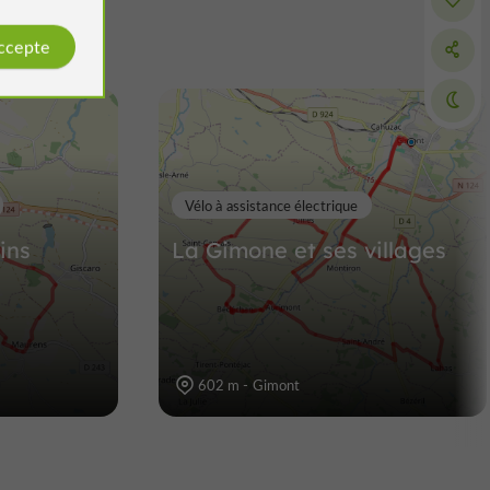
Le Lac de l’Isle-Jourdain
accepte
Sites Naturels à L'Isle-Jourdain
16,4 km
Vélo à assistance électrique
ins
La Gimone et ses villages
602 m - Gimont