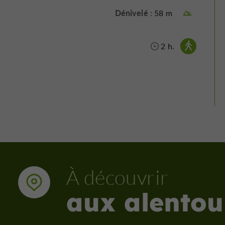
Dénivelé :
58 m
Marche à pied :
2 h.
À découvrir
aux alentou