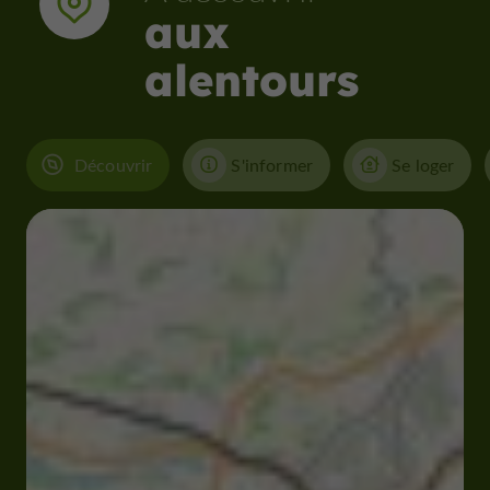
aux
alentours
Découvrir
S'informer
Se loger