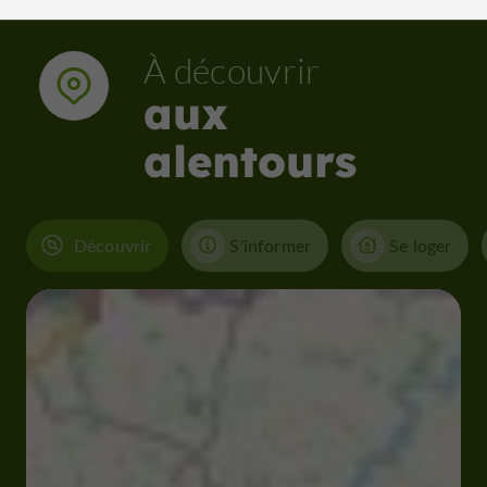
À découvrir
aux
alentours
Découvrir
S'informer
Se loger