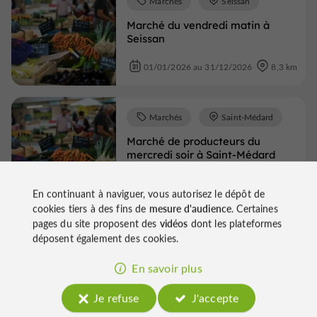
Marchés
Seissan
Marché du vendredi matin à
Seissan
01/01/2026 au 31/12/2026
8,3 km
Marchés
Saint-Médard
Marché de producteurs du
mercredi soir à Saint-Médard
01/01/2026 au 31/12/2026
11,0 km
En continuant à naviguer, vous autorisez le dépôt de
cookies tiers à des fins de
mesure d'audience
. Certaines
pages du site proposent des
vidéos
dont les plateformes
Voir tous les événements
déposent également des cookies.
En savoir plus
Je refuse
J'accepte