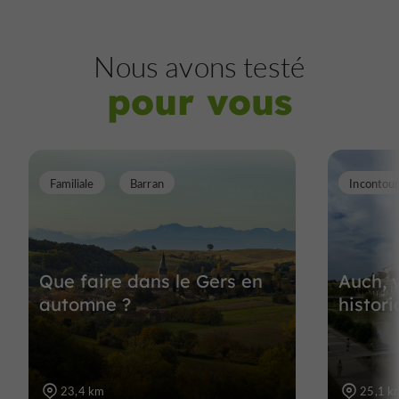
Nous avons testé
pour vous
Familiale
Barran
Incontou
Que faire dans le Gers en
Auch, v
automne ?
histor
23,4 km
25,1 k