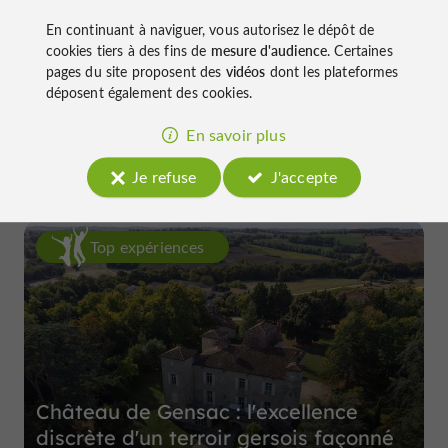
En continuant à naviguer, vous autorisez le dépôt de
cookies tiers à des fins de
mesure d'audience
. Certaines
pages du site proposent des
vidéos
dont les plateformes
déposent également des cookies.
Château de Gensac
à Condom
En savoir plus
Je refuse
J'accepte
Top expériences
Château de Gensac : l'excellence
discrète d'un terroir gersois façonné