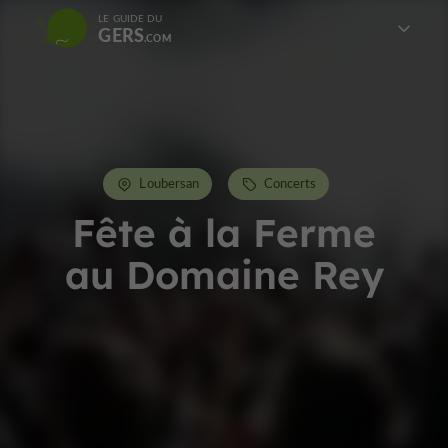
LE GUIDE DU
GERS
Loubersan
Concerts
Fête à la Ferme
au Domaine Rey