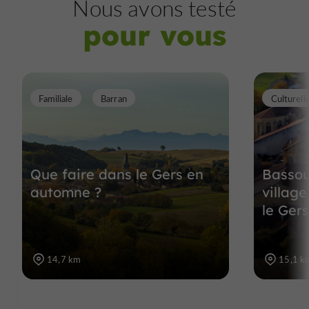
Nous avons testé
pour vous
Familiale
Barran
Culturell
Que faire dans le Gers en
Bassou
automne ?
villag
le Ger
14,7 km
15,1 k