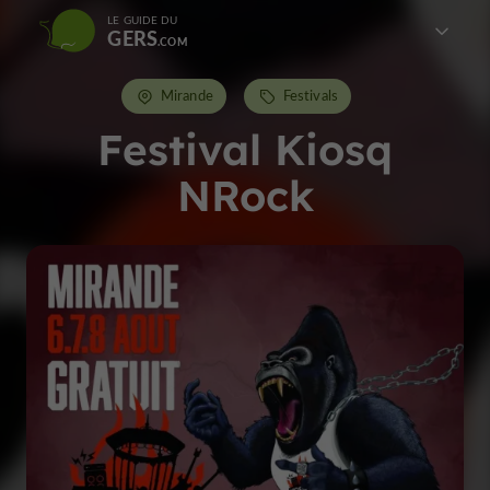
LE GUIDE DU
GERS
Mirande
Festivals
Festival Kiosq
NRock