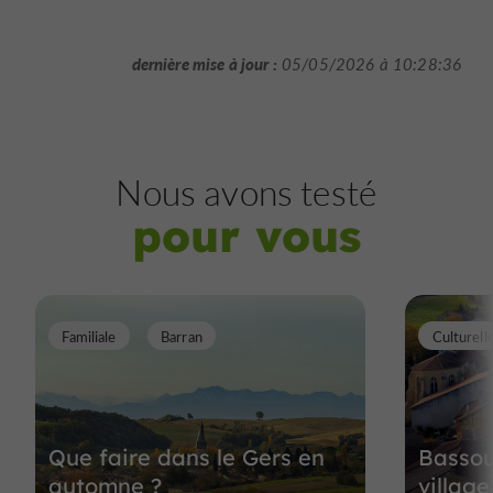
dernière mise à jour :
05/05/2026 à 10:28:36
Nous avons testé
pour vous
Familiale
Barran
Culturell
Que faire dans le Gers en
Bassou
automne ?
villag