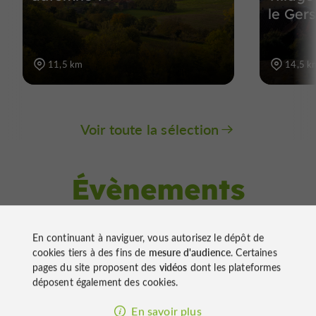
le Ger
11,5 km
14,5 k
Voir toute la sélection
Évènements
à proximité
En continuant à naviguer, vous autorisez le dépôt de
cookies tiers à des fins de
mesure d'audience
. Certaines
pages du site proposent des
vidéos
dont les plateformes
Marchés
Mirande
déposent également des cookies.
Marché du lundi matin à Mirande
En savoir plus