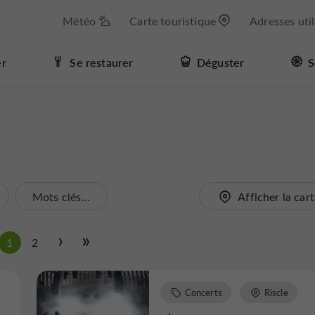
Météo
Carte touristique
Adresses uti
er
Se restaurer
Déguster
S
Mots clés...
Afficher la car
1
2
Concerts
Riscle