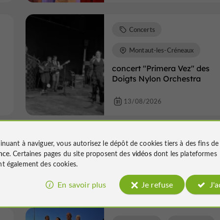
Concerts
Montaut-les-Créneaux
concert "Primera Vez" des
Doigts Nylon Orchestra
13/08/2026
Concerts
Viella
inuant à naviguer, vous autorisez le dépôt de cookies tiers à des fins d
nce
. Certaines pages du site proposent des
vidéos
dont les plateformes
Le vin au fil des sens
t également des cookies.
En savoir plus
Je refuse
J'
16/08/2026