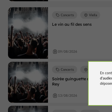
Concerts
Viella
Le vin au fil des sens
09/08/2026
Concerts
Loubersan
En cont
d'audie
Soirée guinguette au Domaine
déposen
Rey
13/08/2026