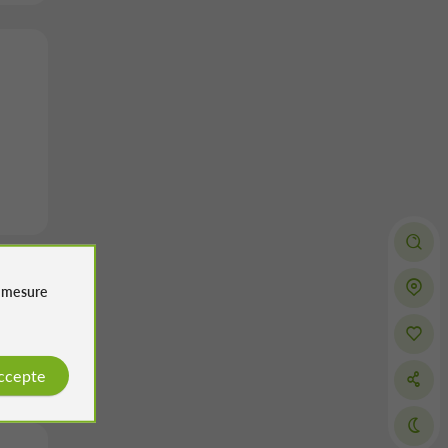
e
mesure
accepte