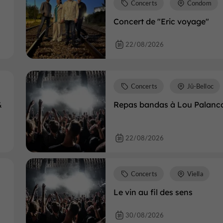
Concerts
Condom
Concert de "Eric voyage"
22/08/2026
Concerts
Jû-Belloc
&
Repas bandas à Lou Palanco
22/08/2026
Concerts
Viella
Le vin au fil des sens
30/08/2026