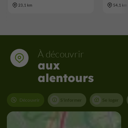
23,1 km
54,1 km
À découvrir
aux
alentours
Découvrir
S'informer
Se loger