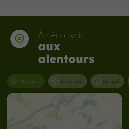
À découvrir
aux
alentours
Découvrir
S'informer
Se loger