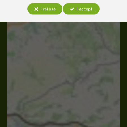
I refuse
I accept