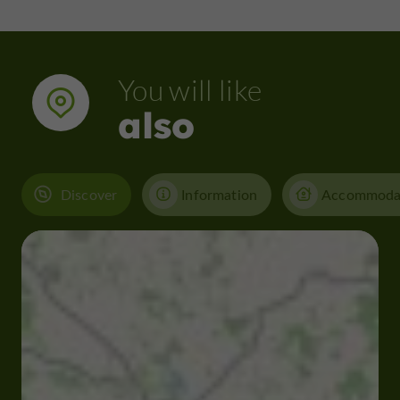
You will like
also
Discover
Information
Accommoda