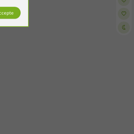
accepte
Alvajeane B
Elo Bri
é par
Avis publié par
/2024
le 28/07/2026
taurant bien situé pour déjeuner sur