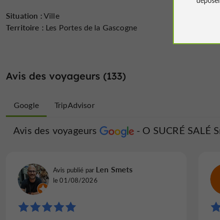
Situation :
Ville
Territoire :
Les Portes de la Gascogne
Avis des voyageurs (133)
Google
TripAdvisor
Avis des voyageurs
Avis des voyageurs
O SUCRÉ SALÉ S
O SUCRÉ
PONET26
Len Smets
Avis publié par
Avis publié par
Paris, France, le 23/07/2026
le 01/08/2026
"Un bon moment"