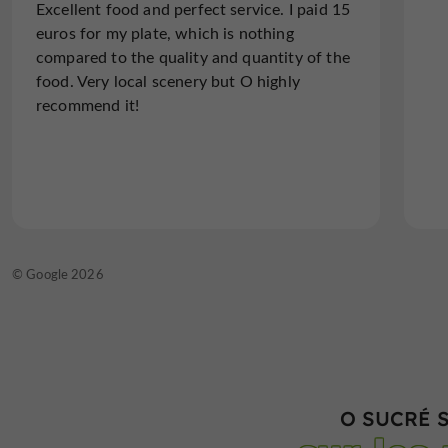
Excellent food and perfect service. I paid 15
Bon accueil. Service rapide. Bon rapport
euros for my plate, which is nothing
qualité prix.
compared to the quality and quantity of the
food. Very local scenery but O highly
recommend it!
Lire l'avis complet
© TripAdvisor 2026
© Google 2026
O SUCRÉ S