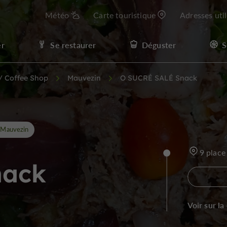
Météo
Carte touristique
Adresses uti
er
Se restaurer
Déguster
S
 / Coffee Shop
Mauvezin
O SUCRÉ SALÉ Snack
Mauvezin
9 place
nack
Voir sur la