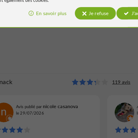
En savoir plus
Je refuse
J'
nack
 SALÉ Snack
119 avis
14 avis
Timo T
nicole casanova
Avis publié par
Avis publi
Avis publié par
le 17/12/2024
le 02/01
le 29/07/2026
"0 pointé"
"Bon res