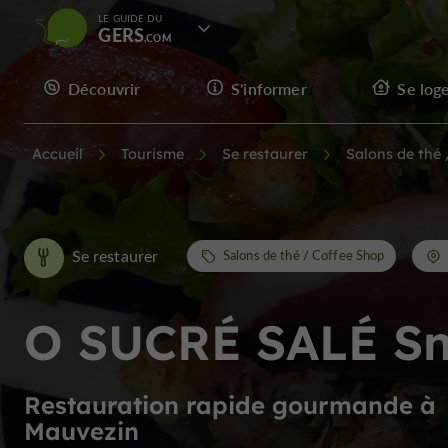
LE GUIDE DU
GERS
Découvrir
S'informer
Se log
Accueil
Tourisme
Se restaurer
Salons de thé
Se restaurer
Salons de thé / Coffee Shop
O SUCRÉ SALÉ S
Restauration rapide gourmande à
Mauvezin