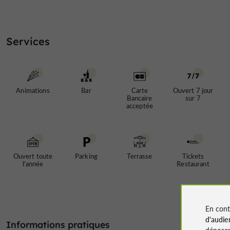
Services
Animations
Bar
Carte
Ouvert 7 jour
Bancaire
sur 7
acceptée
Ouvert toute
Parking
Terrasse
Tickets
l'année
Restaurant
En cont
d'audie
Informations pratiques
déposen