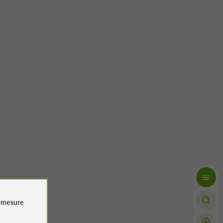
e
mesure