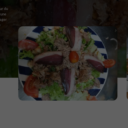
ur du
 une
tager
e