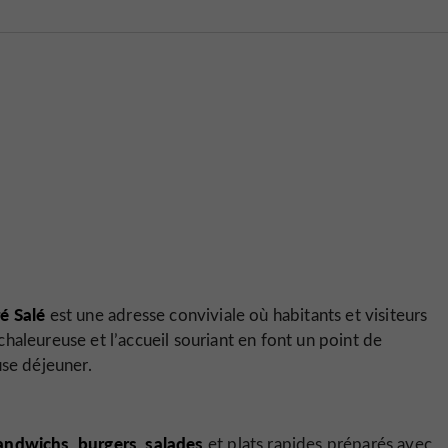
N
é Salé
est une adresse conviviale où habitants et visiteurs
haleureuse et l’accueil souriant en font un point de
use déjeuner.
andwichs
burgers
salades
,
,
et plats rapides préparés avec