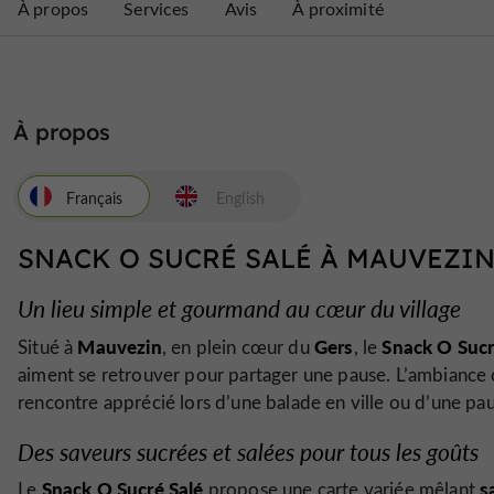
À propos
Services
Avis
À proximité
À propos
Français
English
SNACK O SUCRÉ SALÉ À MAUVEZI
Un lieu simple et gourmand au cœur du village
Mauvezin
Gers
Snack O Sucr
Situé à
, en plein cœur du
, le
aiment se retrouver pour partager une pause. L’ambiance c
rencontre apprécié lors d’une balade en ville ou d’une pa
Des saveurs sucrées et salées pour tous les goûts
Snack O Sucré Salé
s
Le
propose une carte variée mêlant