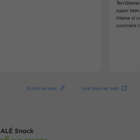
Terribleme
Si vous aimez les kebab/ tacos ou autre :
le pouce
super bien 
FUYEZ !!! Frites cuites et recuites , aucunes
Je recom
Meme si ce
saveurs viande industrielle bref pour rien au
qui méri
contraire l
monde je retournerais manger là bas....
ceux qui
Tres bon
de toute
Lire l'avis complet
Lire 
Ecrire un avis
Lire tous les avis
Ecrire un avis
Lire tous les avis
ALÉ Snack