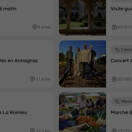
i matin
Visite g
6,6 km
01/07/
Conce
ales en Armagnac
Concert d
11,6 km
22/08/
March
 de La Romieu
Marché d
12,1 km
25/05/