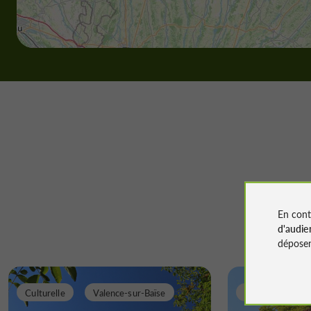
En cont
d'audie
déposen
Culturelle
Valence-sur-Baïse
Incontournable