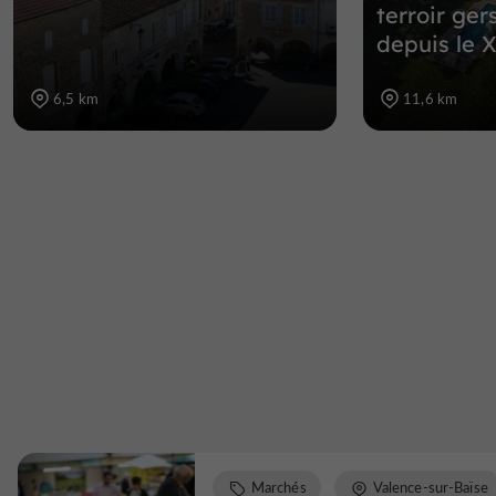
terroir ger
depuis le X
6,5 km
11,6 km
Marchés
Valence-sur-Baïse