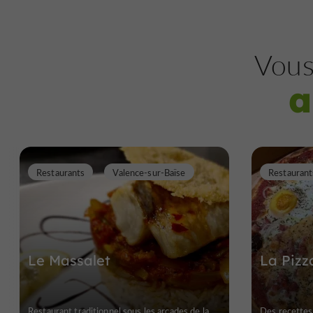
Vous
a
Restaurants
Valence-sur-Baïse
Restaurant
Le Massalet
La Pizz
Restaurant traditionnel sous les arcades de la
Des recettes 