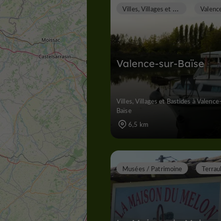
V
illes, Villages et Bastides
Valence-sur-Baïse
Villes, Villages et Bastides à Valence
Baïse
6,5 km
Musées / Patrimoine
Terrau