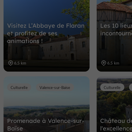
Visitez L’Abbaye de Flaran
Les 10 lieu
et profitez de ses
incontourn
animations !
6,5 km
6,5 km
Culturelle
Valence-sur-Baïse
Culturelle
Promenade à Valence-sur-
Château de
Baïse
l'excellenc