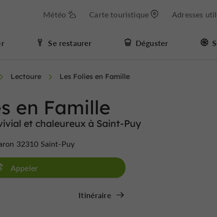
Météo
Carte touristique
Adresses uti
er
Se restaurer
Déguster
S
Lectoure
Les Folies en Famille
es en Famille
ivial et chaleureux à Saint-Puy
Baron 32310 Saint-Puy
Appeler
Itinéraire