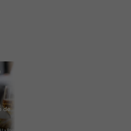
p de
à La Romieu -