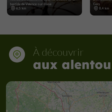
bastide de Valence-sur-Baïse
Gers
6,5 km
8,4 km
À découvrir
aux alentou