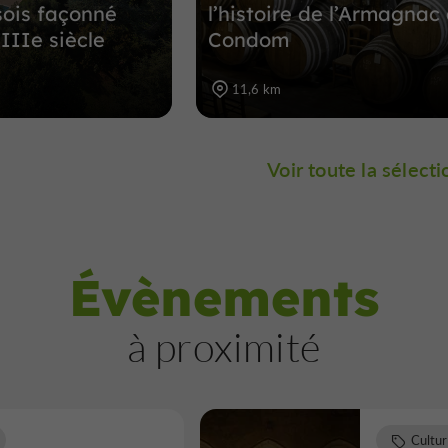
sois façonné
l’histoire de l’Armagnac
IIIe siècle
Condom
11,6 km
Voir toute la sélecti
Évènements
à proximité
Cultu