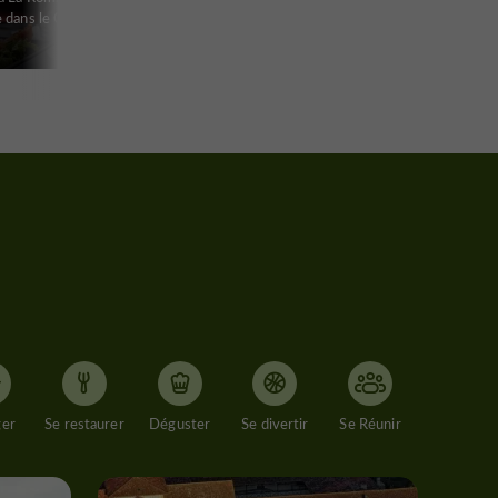
 dans le Gers
ger
Se restaurer
Déguster
Se divertir
Se Réunir