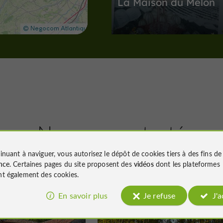
La Maison du Melon
Musées / Patrimoine à Terraube
7,8 km
Sites Naturels
Lamothe-Go
Nous avons testé
pour vous
inuant à naviguer, vous autorisez le dépôt de cookies tiers à des fins d
La Forêt de Sérilhac
nce
. Certaines pages du site proposent des
vidéos
dont les plateformes
t également des cookies.
En savoir plus
Je refuse
J'
Valence-sur-Baïse
Familiale
Valence-sur-Baïse
Sites Naturels à Lamothe-Goas