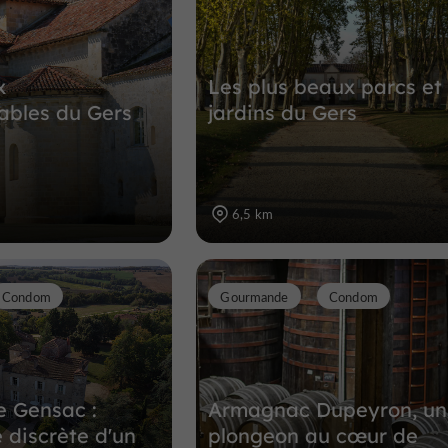
7,9 km
x
Les plus beaux parcs et
ables du Gers
jardins du Gers
6,5 km
Condom
Gourmande
Condom
 Gensac :
Armagnac Dupeyron, un
e discrète d'un
plongeon au cœur de