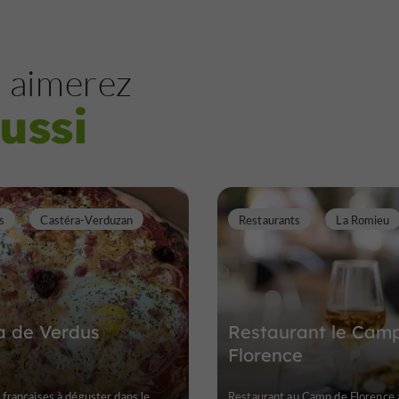
 aimerez
ussi
s
Castéra-Verduzan
Restaurants
La Romieu
a de Verdus
Restaurant le Cam
Florence
françaises à déguster dans le
Restaurant au Camp de Florence 