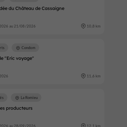
uidée du Château de Cassaigne
2026 au 21/08/2026
10,8 km
rts
Condom
e "Eric voyage"
2026
11,6 km
és
La Romieu
es producteurs
2026 au 28/09/2026
12,1 km