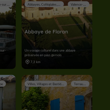
V
alence-sur-Baïse
A
bbayes, Collégiales, Eglises, Prieurés
V
alence-sur-Baïse
Abbaye de Flaran
-sur-
Un voyage culturel dans une abbaye
préservée en pays gersois
7,3 km
V
illes, Villages et Bastides
T
erraube
be