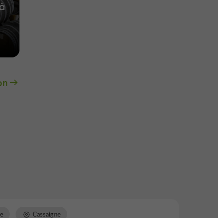
 à
on
re
Cassaigne