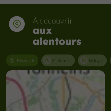
À découvrir
aux
alentours
Découvrir
S'informer
Se loger