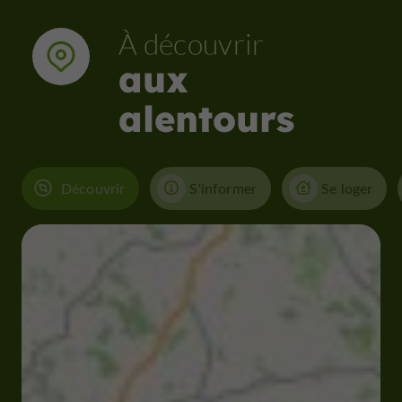
À découvrir
aux
alentours
Découvrir
S'informer
Se loger