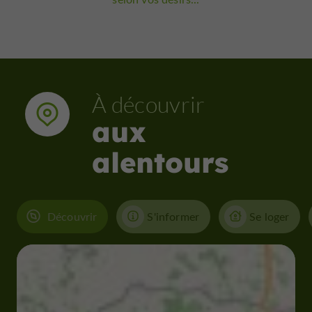
À découvrir
aux
alentours
Découvrir
S'informer
Se loger