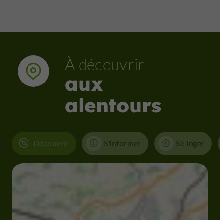
À découvrir
aux
alentours
Découvrir
S'informer
Se loger