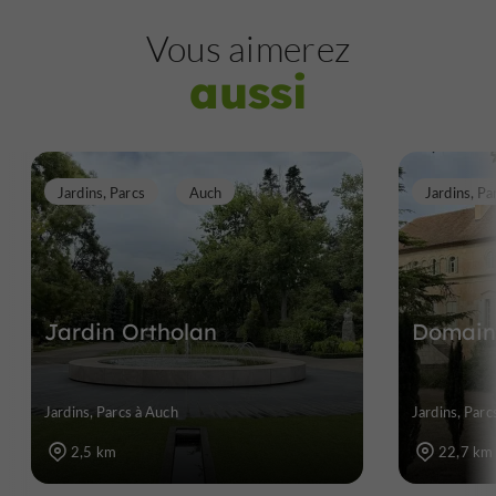
Vous aimerez
aussi
Jardins, Parcs
Auch
Jardins, Pa
Jardin Ortholan
Domain
Jardins, Parcs à Auch
Jardins, Par
2,5 km
22,7 km