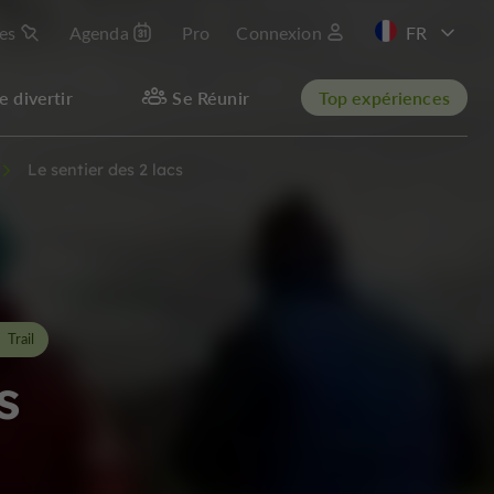
les
Agenda
Pro
Connexion
EN
e divertir
Se Réunir
Top expériences
Le sentier des 2 lacs
Trail
s