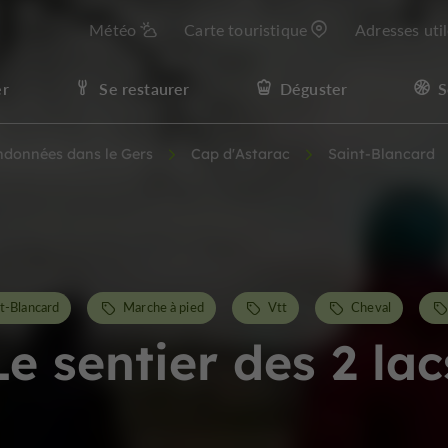
Météo
Carte touristique
Adresses uti
er
Se restaurer
Déguster
S
andonnées dans le Gers
Cap d'Astarac
Saint-Blancard
nt-Blancard
Marche à pied
Vtt
Cheval
Le sentier des 2 lac