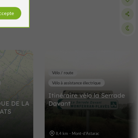
accepte
La Vallée et les Coteaux
de la Lauze
be
Sites Naturels à Meilhan
13,4 km
Vélo / route
Vélo à assistance électrique
Itinéraire vélo la Serrade
UE DE LA
Davant
RATS
8,4 km - Mont-d'Astarac