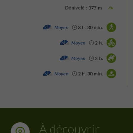
Dénivelé :
377 m
Marche à pied :
Moyen
3 h. 30 min.
Vtt :
Moyen
2 h.
Cheval :
Moyen
2 h.
Trail :
Moyen
2 h. 30 min.
À découvrir