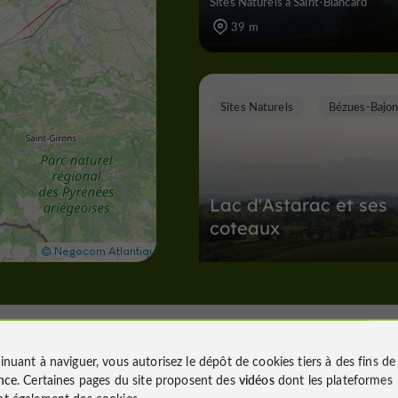
Sites Naturels à Saint-Blancard
39 m
Sites Naturels
Bézues-Bajo
Lac d'Astarac et ses
coteaux
Sites Naturels à Bézues-Bajon
6,3 km
inuant à naviguer, vous autorisez le dépôt de cookies tiers à des fins d
nce
. Certaines pages du site proposent des
vidéos
dont les plateformes
V
illes, Villages et Bastides
t également des cookies.