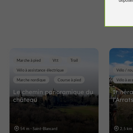
Marche à pied
Vtt
Trail
Vélo à assistance électrique
Vélo / ro
Marche nordique
Course à pied
Vélo à as
Le chemin panoramique du
Itinér
château
l'Arrat
54 m - Saint-Blancard
2,5 km 