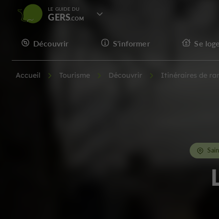
LE GUIDE DU
GERS
Découvrir
S'informer
Se log
Accueil
Tourisme
Découvrir
Itinéraires de r
Sai