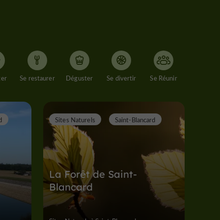
ger
Se restaurer
Déguster
Se divertir
Se Réunir
d
Sites Naturels
Saint-Blancard
La Forêt de Saint-
Blancard