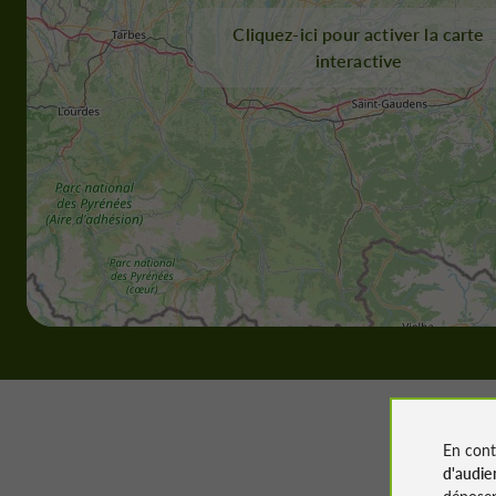
Cliquez-ici pour activer la carte
interactive
En cont
d'audie
déposen