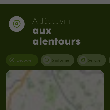
À découvrir
aux
alentours
Découvrir
S'informer
Se loger