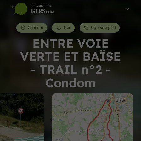
LE GUIDE DU
GERS
Condom
Trail
Course à pied
ENTRE VOIE
VERTE ET BAÏSE
- TRAIL n°2 -
Condom