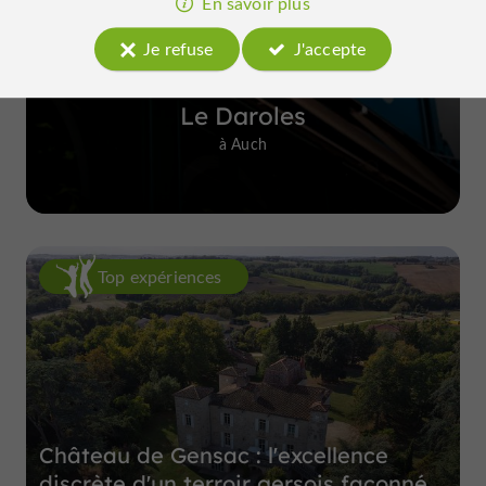
En savoir plus
Je refuse
J'accepte
Le Daroles
à Auch
Top expériences
Château de Gensac : l'excellence
discrète d'un terroir gersois façonné