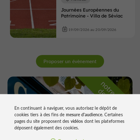
Journées Européennes du
Patrimoine - Villa de Séviac
19/09/2026 au 20/09/2026
Proposer un évènement
n
o
t
e
c
o
u
p
e
c
o
e
u
r
d
r
En continuant à naviguer, vous autorisez le dépôt de
cookies tiers à des fins de
mesure d'audience
. Certaines
pages du site proposent des
vidéos
dont les plateformes
déposent également des cookies.