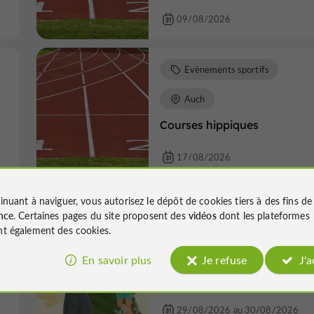
09/08/2026
Evènements sportifs
Auch
Courses hippiques
17/08/2026
inuant à naviguer, vous autorisez le dépôt de cookies tiers à des fins d
Evènements sportifs
nce
. Certaines pages du site proposent des
vidéos
dont les plateformes
t également des cookies.
Lelin-Lapujolle
En savoir plus
Je refuse
J'
Saint-Mont Vignoble en Cou
29/08/2026 au 30/08/2026