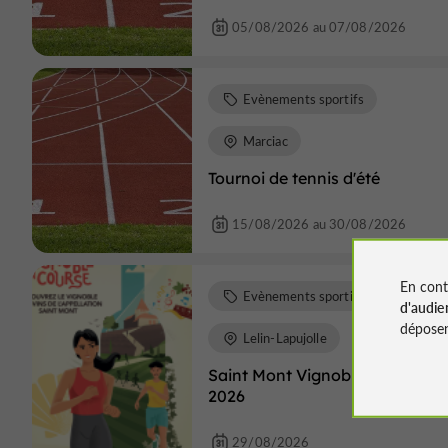
05/08/2026 au 07/08/2026
Evènements sportifs
Marciac
Tournoi de tennis d'été
15/08/2026 au 30/08/2026
En cont
Evènements sportifs
d'audie
déposen
Lelin-Lapujolle
Saint Mont Vignoble en course
2026
29/08/2026