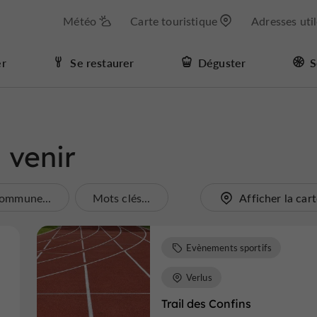
Météo
Carte touristique
Adresses uti
er
Se restaurer
Déguster
S
 venir
ommune...
Mots clés...
Afficher la car
Evènements sportifs
Verlus
Trail des Confins