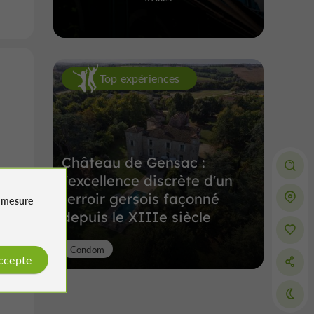
Top expériences
Château de Gensac :
l'excellence discrète d'un
terroir gersois façonné
e
mesure
depuis le XIIIe siècle
Condom
accepte
rse