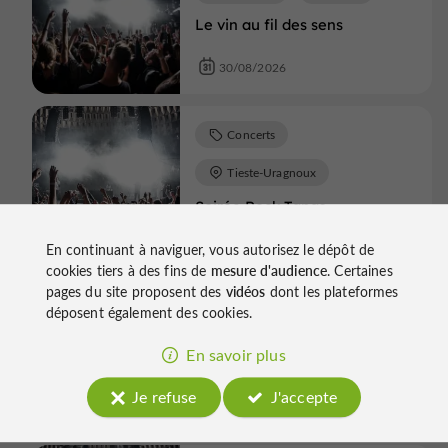
Le vin au fil des sens
30/08/2026
Concerts
Tieste-Uragnoux
Soirée Rock Tapas
En continuant à naviguer, vous autorisez le dépôt de
05/09/2026
cookies tiers à des fins de
mesure d'audience
. Certaines
pages du site proposent des
vidéos
dont les plateformes
déposent également des cookies.
Concerts
Viella
Le vin au fil des sens
En savoir plus
06/09/2026
Je refuse
J'accepte