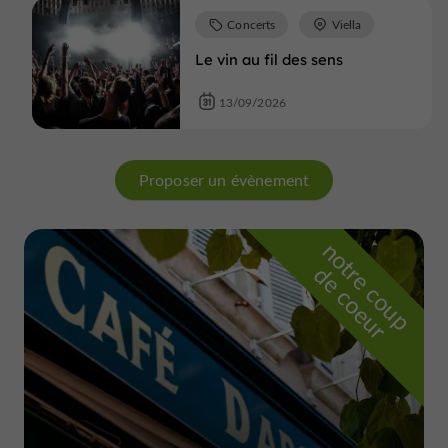
Concerts
Viella
Le vin au fil des sens
13/09/2026
Proposer un évènement
n
o
t
e
c
o
u
p
e
c
o
e
u
r
d
r