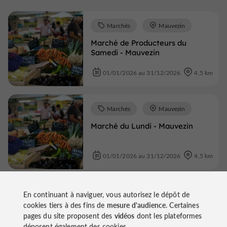
Marchés
Mauvezin
Marché de Producteurs du
Samedi - Mauvezin
01/01/2026 au 31/12/2026
4,5 km
Marchés
Mauvezin
Marché du Lundi - Mauvezin
01/01/2026 au 31/12/2026
4,5 km
Foires et Salons
En continuant à naviguer, vous autorisez le dépôt de
cookies tiers à des fins de
mesure d'audience
. Certaines
Monfort
pages du site proposent des
vidéos
dont les plateformes
déposent également des cookies.