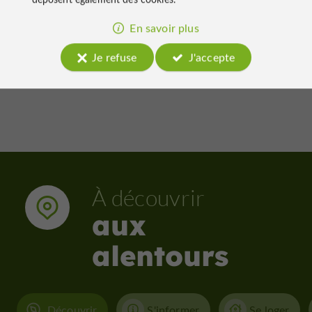
Automnale de Monfort
27/09/2026
5,1 km
En savoir plus
Je refuse
J'accepte
Voir tous les événements
À découvrir
aux
alentours
Découvrir
S'informer
Se loger