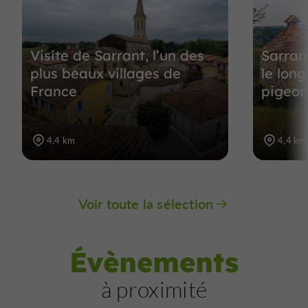
Visite de Sarrant, l’un des
Sarran
plus beaux villages de
le long
France
pigeon
4,4 km
4,4 km
Voir toute la sélection
Évènements
à proximité