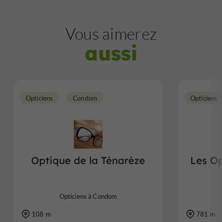
Vous aimerez
aussi
Opticiens
Condom
Opticiens
Optique de la Ténarèze
Les Op
Opticiens à Condom
108 m
781 m