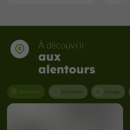
À découvrir
aux
alentours
Découvrir
S'informer
Se loger