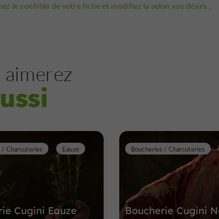
ez le contrôle de votre fiche et modifiez la selon vos désirs...
 aimerez
ussi
 / Charcuteries
Eauze
Boucheries / Charcuteries
ie Cugini Eauze
Boucherie Cugini 