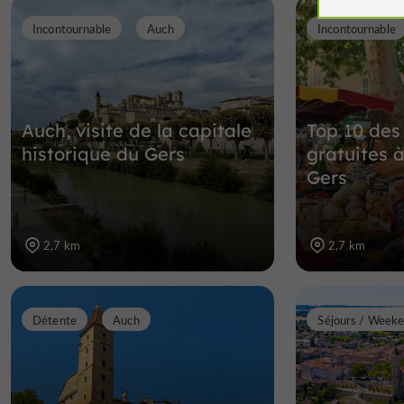
Incontournable
Auch
Incontournable
Auch, visite de la capitale
Top 10 des
historique du Gers
gratuites à
Gers
2,7 km
2,7 km
Détente
Auch
Séjours / Week