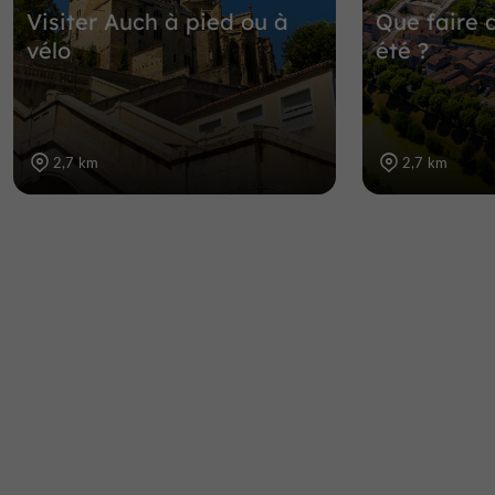
Visiter Auch à pied ou à
Que faire 
vélo
été ?
2,7 km
2,7 km