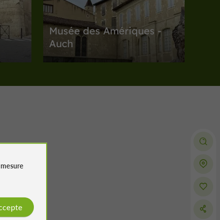
Musée des Amériques -
Auch
és à Auch
Musées / Patrimoine à Auch
2,6 km
uch
Musées / Patrimoine
Auch
e
mesure
Musée du Trésor de la
Cathédrale
accepte