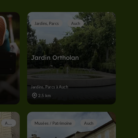
Jardins, Parcs
Auch
Jardin Ortholan
Jardins, Parcs à Auch
2,5 km
A
uch
Musées / Patrimoine
Auch