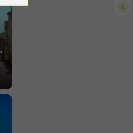
Musées / Patrimoine à Auch
2,8 km
s