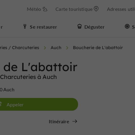
Météo
Carte touristique
Adresses uti
er
Se restaurer
Déguster
S
ies / Charcuteries
Auch
Boucherie de L'abattoir
 de L'abattoir
 Charcuteries à Auch
00 Auch
Appeler
Itinéraire