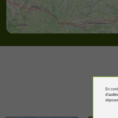
En cont
d'audie
déposen