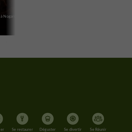
é à Nogaro
ger
Se restaurer
Déguster
Se divertir
Se Réunir