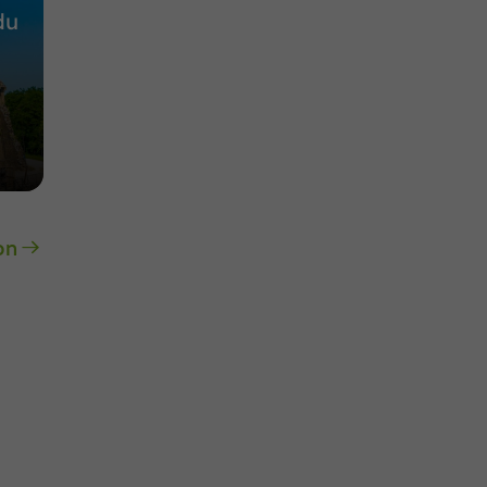
du
on