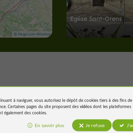
Eglise Sant-Orens
Abbayes, Collégiales, Eglises, Prieur
2,6 km
Villes, Villages et Bastides
A
Nous avons testé
inuant à naviguer, vous autorisez le dépôt de cookies tiers à des fins d
pour vous
nce
. Certaines pages du site proposent des
vidéos
dont les plateformes
t également des cookies.
Auch
En savoir plus
Je refuse
J'