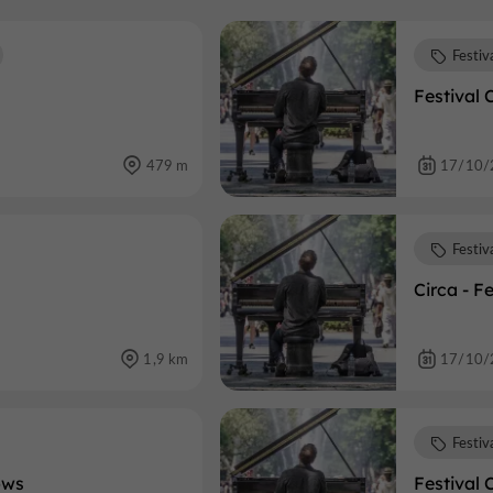
Festiv
Festival 
479 m
17/10/
Festiv
Circa - F
1,9 km
17/10/
Festiv
ows
Festival 