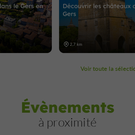
dans le Gers en
Découvrir les châteaux 
Gers
2,7 km
Voir toute la sélecti
Évènements
à proximité