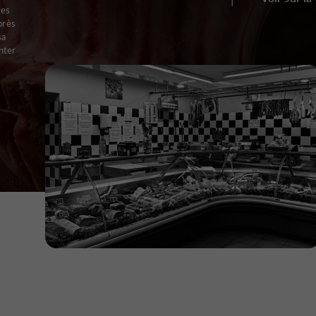
ses
près
sa
nter