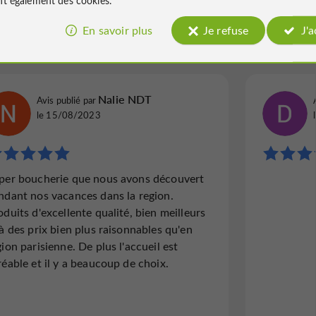
En savoir plus
Je refuse
J'
 Montréal
6 avis
Nalie NDT
Avis publié par
le 15/08/2023
per boucherie que nous avons découvert
ndant nos vacances dans la region.
oduits d'excellente qualité, bien meilleurs
 à des prix bien plus raisonnables qu'en
gion parisienne. De plus l'accueil est
réable et il y a beaucoup de choix.