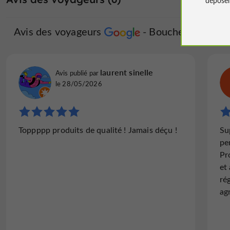
Avis des voyageurs
Boucherie Cugini
laurent sinelle
Avis publié par
le 28/05/2026
Toppppp produits de qualité ! Jamais déçu !
Su
pe
Pr
et
ré
ag