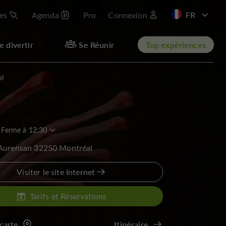
les
Agenda
Pro
Connexion
EN
e divertir
Se Réunir
Top expériences
al
Ferme à 12:30
 Aurensan 32250 Montréal
Visiter le site Internet
Tarifs et Réservations
 carte
Itinéraire