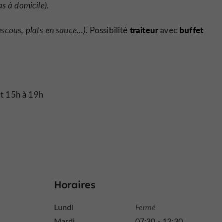
as à domicile)
.
traiteur
buffet
uscous, plats en sauce…)
. Possibilité
avec
et 15h à 19h
Horaires
Lundi
Fermé
Mardi
07:30 - 12:30