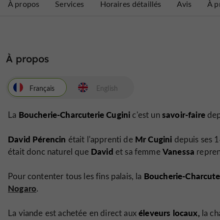
À propos
Services
Horaires détaillés
Avis
À p
À propos
Français
English
Boucherie-Charcuterie Cugini
savoir-faire
La
c'est un
dep
David Pérencin
Mr Cugini
était l'apprenti de
depuis ses 14
David
Vanessa
était donc naturel que
et sa femme
repren
Boucherie-Charcuter
Pour contenter tous les fins palais, la
Nogaro
.
éleveurs locaux,
La viande est achetée en direct aux
la ch