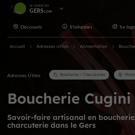
LE GUIDE DU
GERS
Découvrir
S'informer
Se log
Accueil
Adresses Utiles
Alimentation
Boucher
Boucheries / Charcuteries
Montr
Adresses Utiles
Boucherie Cugini
Savoir-faire artisanal en boucherie
charcuterie dans le Gers