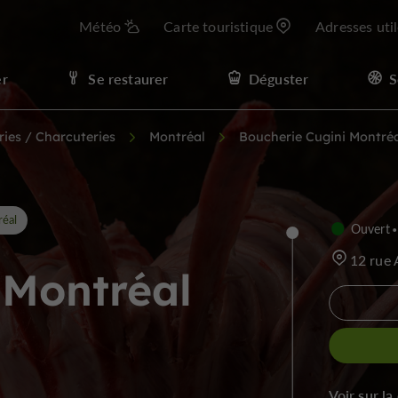
Météo
Carte touristique
Adresses uti
er
Se restaurer
Déguster
S
ies / Charcuteries
Montréal
Boucherie Cugini Montré
éal
Ouvert
12 rue
 Montréal
Voir sur la