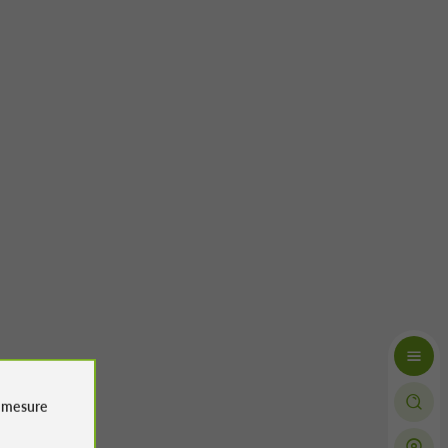
e
mesure