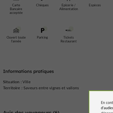
Carte
Chèques
Epicerie /
Espèces
Bancaire
Alimentation
acceptée
Ouvert toute
Parking
Tickets
l'année
Restaurant
Informations pratiques
Situation :
Ville
Territoire :
Saveurs entre vignes et vallons
En cont
d'audie
Avis des voyageurs (6)
déposen