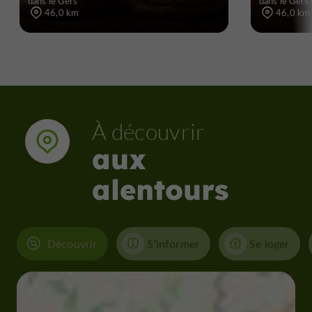
dans le Gers
dans le Gers
46,0 km
46,0 km
À découvrir
aux
alentours
Découvrir
S'informer
Se loger