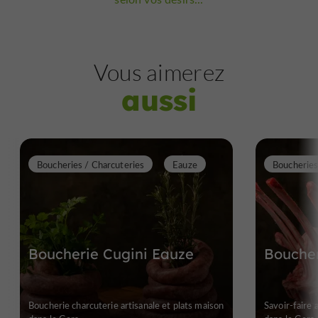
Vous aimerez
aussi
Boucheries / Charcuteries
Eauze
Boucheries
Boucherie Cugini Eauze
Boucher
Boucherie charcuterie artisanale et plats maison
Savoir-faire 