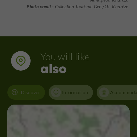
Photo credit :
Collection Tourisme Gers/OT Ténarèze
You will like
also
Discover
Information
Accommoda