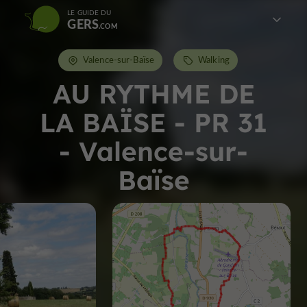
LE GUIDE DU
GERS
Valence-sur-Baïse
Walking
AU RYTHME DE
LA BAÏSE - PR 31
- Valence-sur-
Baïse