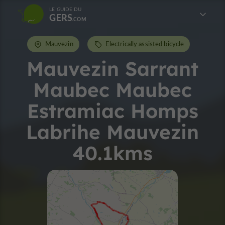
LE GUIDE DU
GERS
Mauvezin
Electrically assisted bicycle
Mauvezin Sarrant
Maubec Maubec
Estramiac Homps
Labrihe Mauvezin
40.1kms