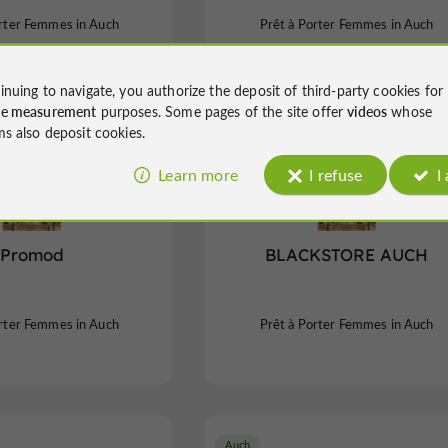
orter Femmes in Auch
Prêt à Porter Femmes in Auch
inuing to navigate, you authorize the deposit of third-party cookies for
ce measurement
purposes. Some pages of the site offer
videos
whose
ms also deposit cookies.
Auch
Learn more
I refuse
I
Promod
BLACKSTORE AUCH
orter Femmes in Auch
Prêt à Porter Femmes in Auch
Auch