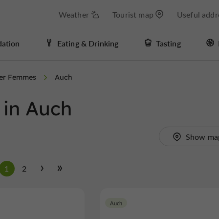
Weather
Tourist map
Useful addr
ation
Eating & Drinking
Tasting
ter Femmes
Auch
 in Auch
Show ma
1
2
Auch