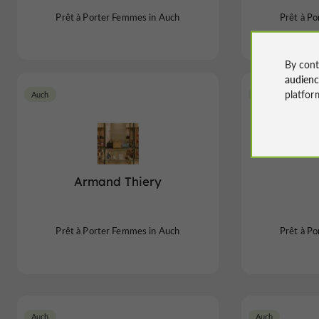
Prêt à Porter Femmes in Auch
Prêt à P
By cont
audien
platfor
Auch
Auch
Armand Thiery
Prêt à Porter Femmes in Auch
Prêt à P
Auch
Auch