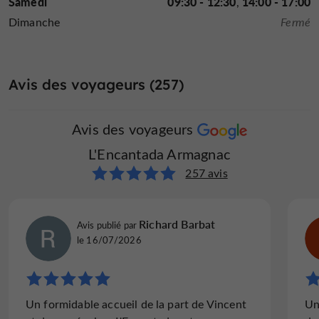
Samedi
09:30 - 12:30
14:00 - 17:00
Dimanche
Fermé
Avis des voyageurs (257)
Avis des voyageurs
L'Encantada Armagnac
257 avis
Richard Barbat
Avis publié par
le 16/07/2026
Un formidable accueil de la part de Vincent
Un