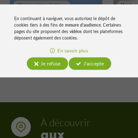
Vélo à assistance électrique
Marche à
Les villages perchés en VAE
Découv
En continuant à naviguer, vous autorisez le dépôt de
Ville 
cookies tiers à des fins de
mesure d'audience
. Certaines
pages du site proposent des
vidéos
dont les plateformes
déposent également des cookies.
En savoir plus
1,2 km - Vic-Fezensac
1,3 km 
Je refuse
J'accepte
À découvrir
aux