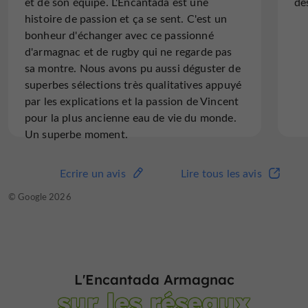
et de son équipe. L'Encantada est une
de
histoire de passion et ça se sent. C'est un
bonheur d'échanger avec ce passionné
d'armagnac et de rugby qui ne regarde pas
sa montre. Nous avons pu aussi déguster de
superbes sélections très qualitatives appuyé
par les explications et la passion de Vincent
pour la plus ancienne eau de vie du monde.
Un superbe moment.
Ecrire un avis
Lire tous les avis
© Google 2026
L'Encantada Armagnac
sur les réseaux