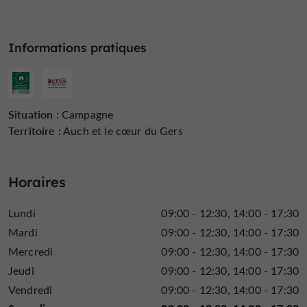
vos besoins, tarifs et envies.
Informations pratiques
À retrouver sur
le Blog du
Guide du Gers
...
Situation :
Campagne
L'Encantada, l'excellence de l'armagnac brut de fût et
Territoire :
Auch et le cœur du Gers
des expériences immersives dans le Gers
Horaires
Lundi
09:00 - 12:30
14:00 - 17:30
Mardi
09:00 - 12:30
14:00 - 17:30
Mercredi
09:00 - 12:30
14:00 - 17:30
Jeudi
09:00 - 12:30
14:00 - 17:30
Vendredi
09:00 - 12:30
14:00 - 17:30