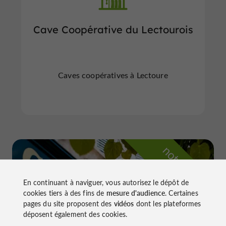
Cave Coopérative du Lectourois
Caves coopératives à Lectoure
n
o
t
e
c
o
u
p
e
c
o
e
u
r
d
r
En continuant à naviguer, vous autorisez le dépôt de
cookies tiers à des fins de
mesure d'audience
. Certaines
pages du site proposent des
vidéos
dont les plateformes
déposent également des cookies.