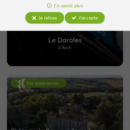
En savoir plus
Je refuse
J'accepte
Le Daroles
à Auch
Top expériences