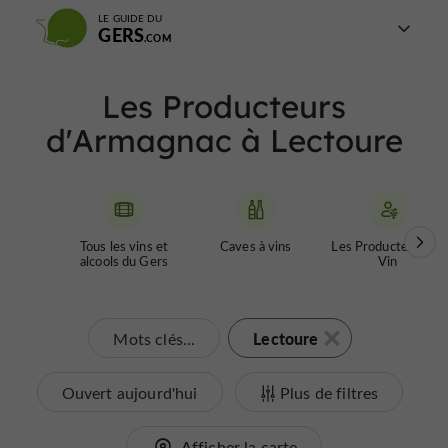
LE GUIDE DU
GERS
Les Producteurs
d'Armagnac à Lectoure
Tous les vins et
Caves à vins
Les Producteurs de
alcools du Gers
Vin
Lectoure
Mots clés...
Ouvert aujourd'hui
Plus de filtres
Afficher la carte