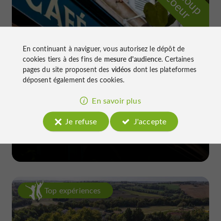
r
d
r
En continuant à naviguer, vous autorisez le dépôt de
cookies tiers à des fins de
mesure d'audience
. Certaines
pages du site proposent des
vidéos
dont les plateformes
déposent également des cookies.
En savoir plus
Le Daroles
Je refuse
J'accepte
à Auch
Top expériences