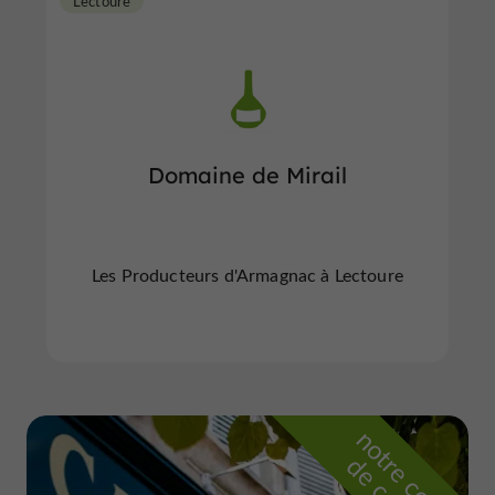
Lectoure
Domaine de Mirail
Les Producteurs d'Armagnac à Lectoure
n
o
t
e
c
o
u
p
e
c
o
e
u