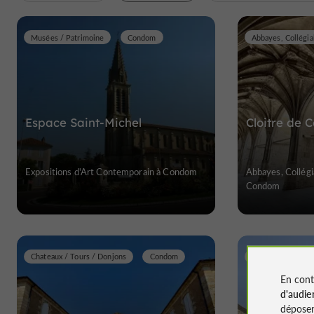
Musées / Patrimoine
Condom
Espace Saint-Michel
Cloitre de
Expositions d'Art Contemporain à Condom
Abbayes, Collégia
Condom
Chateaux / Tours / Donjons
Condom
En cont
d'audie
déposen