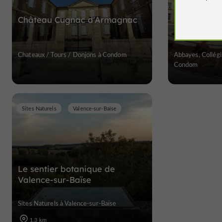
Château Cugnac d'Armagnac
Eglise Sain
Chateaux / Tours / Donjons à Condom
Abbayes, Collégia
Condom
Sites Naturels
Valence-sur-Baïse
Le sentier botanique de
Valence-sur-Baïse
Sites Naturels à Valence-sur-Baïse
1.3 km