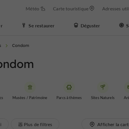
Météo
Carte touristique
Adresses uti
er
Se restaurer
Déguster
S
s
Condom
Condom
cs
Musées / Patrimoine
Parcs à thèmes
Sites Naturels
Ar
i
Plus de filtres
Afficher la car