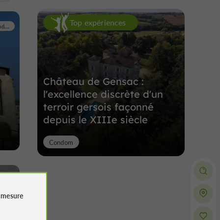
Top expériences
Condom
Château de Gensac :
l'excellence discrète d'un
terroir gersois façonné
depuis le XIIIe siècle
Condom
Condom
e
mesure