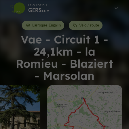
LE GUIDE DU
GERS
Larroque-Engalin
Vélo / route
Vae - Circuit 1 -
24,1km - la
Romieu - Blaziert
- Marsolan