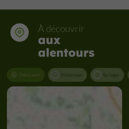
À découvrir
aux
alentours
Découvrir
S'informer
Se loger