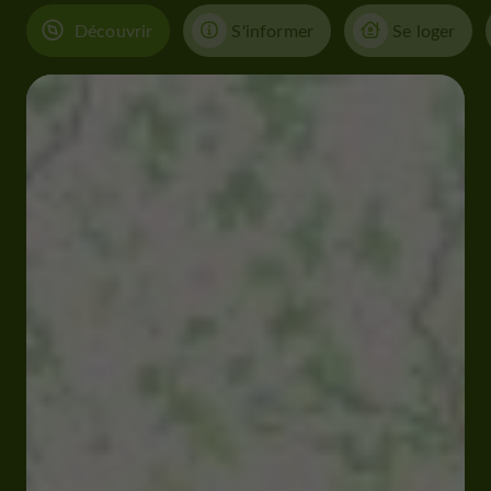
Découvrir
S'informer
Se loger