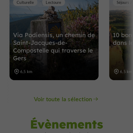
Culturelle
Lectoure
Séjours 
Via Podiensis, un chemin de
10 bonn
Saint-Jacques-de-
dans l
Compostelle qui traverse le
Gers
6,5 km
6,5 km
Voir toute la sélection
Évènements