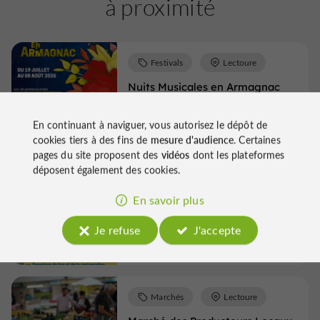
à proximité
Festivals
Lectoure
Nuits Musicales en Armagnac
En continuant à naviguer, vous autorisez le dépôt de
19/07/2026 au 08/08/2026
6,5 km
cookies tiers à des fins de
mesure d'audience
. Certaines
pages du site proposent des
vidéos
dont les plateformes
déposent également des cookies.
Concerts
Lectoure
En savoir plus
Coquelicot de Fogo - Bal trad' &
forro brésilien
Je refuse
J'accepte
22/08/2026
6,5 km
Marchés
Lectoure