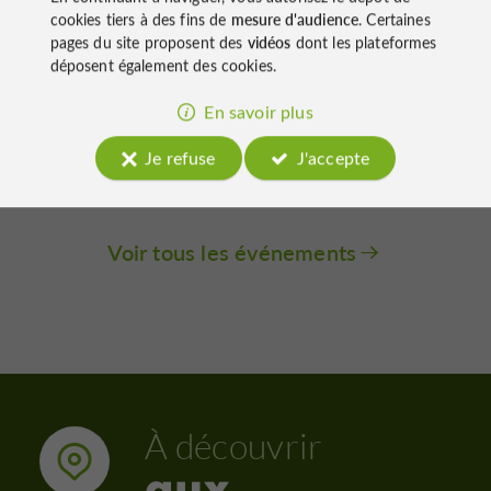
cookies tiers à des fins de
mesure d'audience
. Certaines
pages du site proposent des
vidéos
dont les plateformes
déposent également des cookies.
Expositions
Lectoure
L'été Photographique de
En savoir plus
Lectoure
Je refuse
J'accepte
11/07/2026 au 31/08/2026
296 m
Voir tous les événements
À découvrir
aux