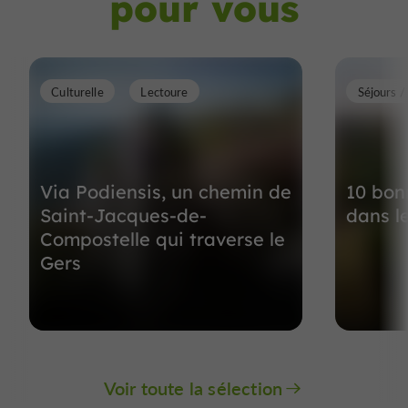
pour vous
Culturelle
Lectoure
Séjours 
Via Podiensis, un chemin de
10 bonn
Saint-Jacques-de-
dans l
Compostelle qui traverse le
Gers
Voir toute la sélection