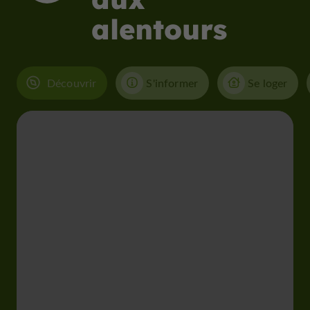
alentours
Découvrir
S'informer
Se loger