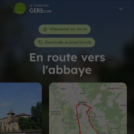
LE GUIDE DU
GERS
Villecomtal-sur-Arros
Electrically assisted bicycle
En route vers
l'abbaye