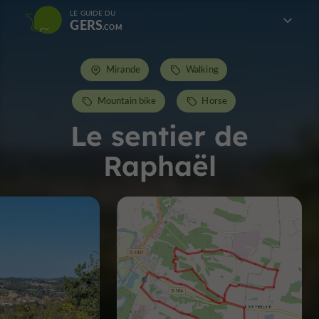
LE GUIDE DU
GERS
Mirande
Walking
Mountain bike
Horse
Le sentier de
Raphaël