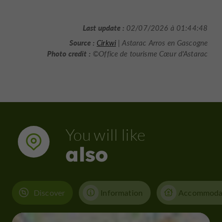
Last update :
02/07/2026 à 01:44:48
Source :
Cirkwi
| Astarac Arros en Gascogne
Photo credit :
©Office de tourisme Cœur d'Astarac
You will like
also
Discover
Information
Accommoda