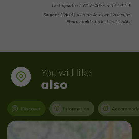
Last update :
19/06/2026 à 02:14:10
Source :
Cirkwi
| Astarac Arros en Gascogne
Photo credit :
Collection CCAAG
You will like
also
Discover
Information
Accommoda