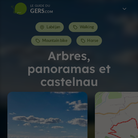
LE GUIDE DU
GERS
Labéjan
Walking
Mountain bike
Horse
Arbres,
panoramas et
castelnau