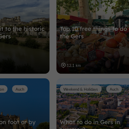
it to the historic
Top 10 free things to do 
Gers
the Gers
12,1 km
ion
Auch
Weekend & Holidays
Auch
on foot or by
What to do in Gers in