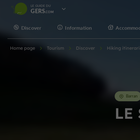
LE GUIDE DU
GERS
Discover
Information
Accommod
Home page
Tourism
Discover
Hiking itinerar
Barran
LE