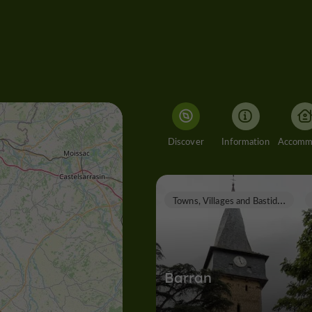
Discover
Information
T
owns, Villages and Bastides
Barran