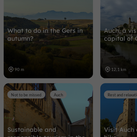
What to do in the Gers in
Auch, a vis
autumn?
capital of 
90 m
12,1 km
Not to be missed
Auch
Rest and relaxat
Sustainable and
Visit Auch 