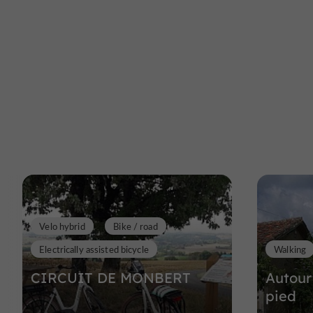
Velo hybrid
Bike / road
Electrically assisted bicycle
Walking
CIRCUIT DE MONBERT
Autour
pied