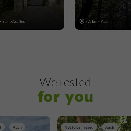
- Saint-Arailles
7,1 km - Auch
We tested
for you
d
Auch
Not to be missed
Auch