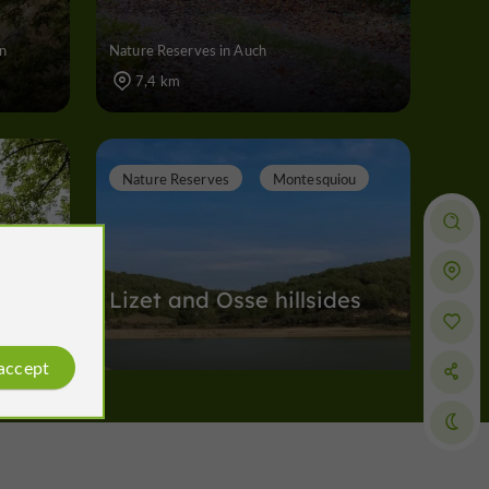
an
Nature Reserves in Auch
7,4 km
Nature Reserves
Montesquiou
pal
Lizet and Osse hillsides
toire
 accept
Nature Reserves in Montesquiou
8,5 km