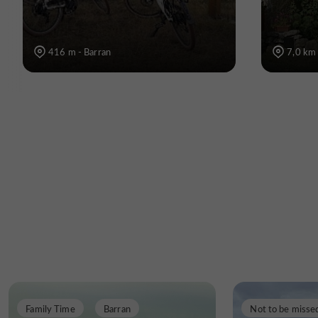
416 m - Barran
7,0 km 
Family Time
Barran
Not to be misse