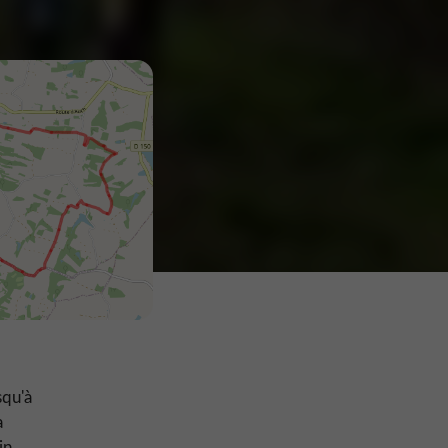
squ'à
a
in