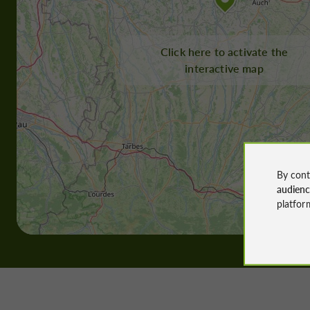
Click here to activate the
interactive map
By cont
audien
platfor