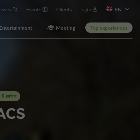
esses
Events
Clients
Login
FR
Entertainment
Meeting
Top experiences
Running
ACS