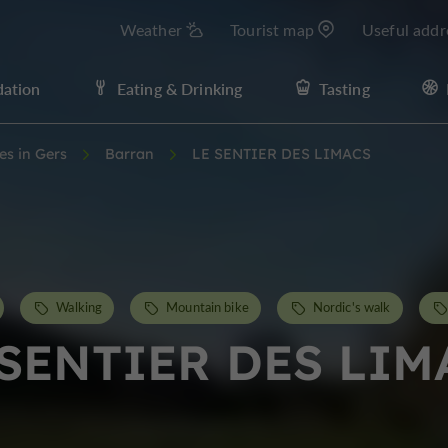
Weather
Tourist map
Useful addr
ation
Eating & Drinking
Tasting
ies in Gers
Barran
LE SENTIER DES LIMACS
Walking
Mountain bike
Nordic's walk
 SENTIER DES LIM