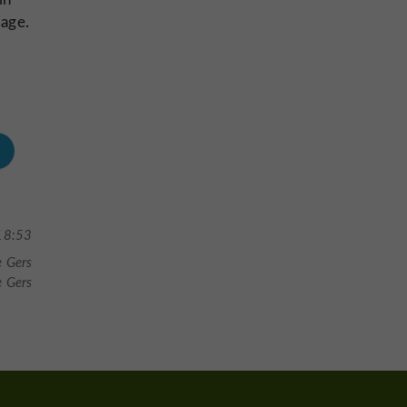
lage.
18:53
e Gers
e Gers