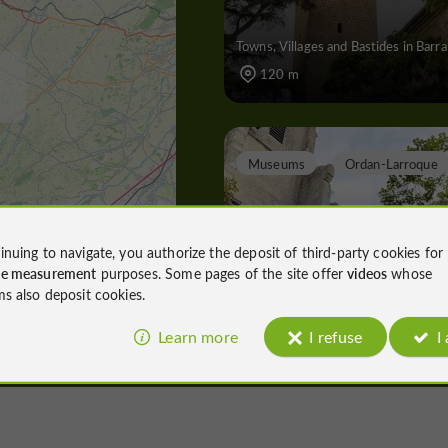
Towns, Villages and Bastides in Barr
120 m
Museums
Ordan-Larroque
inuing to navigate, you authorize the deposit of third-party cookies for
Conservatoire Munici
ce measurement
purposes. Some pages of the site offer
videos
whose
ms also deposit cookies.
d'Archéologie et d'His
Learn more
I refuse
I
Museums in Ordan-Larroque
8,1 km