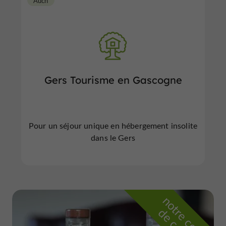
Auch
Gers Tourisme en Gascogne
Pour un séjour unique en hébergement insolite
dans le Gers
n
o
t
e
c
o
u
p
e
c
o
e
u