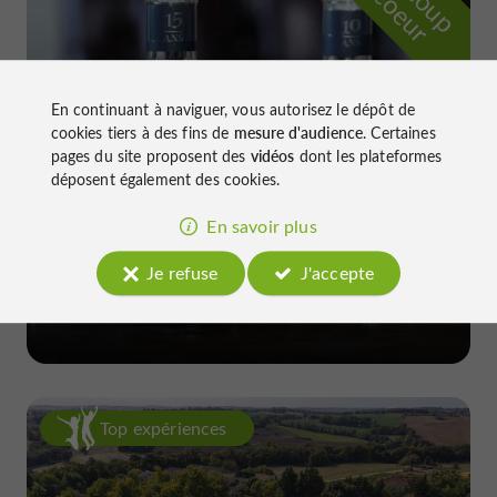
r
d
r
En continuant à naviguer, vous autorisez le dépôt de
cookies tiers à des fins de
mesure d'audience
. Certaines
pages du site proposent des
vidéos
dont les plateformes
déposent également des cookies.
En savoir plus
Château de Gensac
Je refuse
J'accepte
à Condom
Top expériences